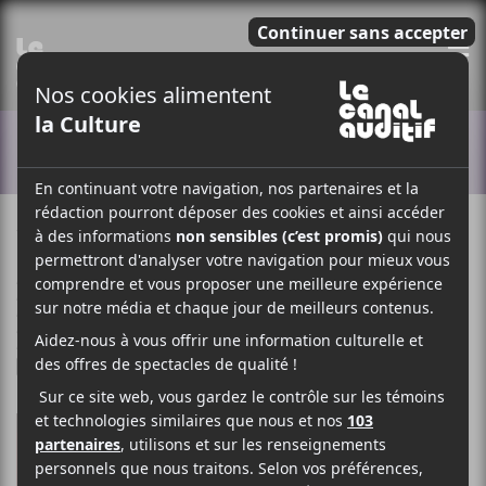
E
ACTUALITÉS
18 FÉVRIER 2022
LOUIS-PHILIPPE LABRÈCHE
PAR
/ ÉLECTRONIQUE
/ EXPÉRIMENTAL
/ FRANCOPHONE
/ POP
/ ROCK
F
T
P
A
W
A
C
I
R
E
T
T
B
T
A
O
E
G
O
R
E