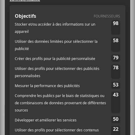
de la semaine. On passe du goth pop
à l’expérimental en passant par le
rock psychédélique. Vous pouvez
aussi lire nos critiques de
Charbonneau ou les valeurs à’ bonne
place et Beach House qui sont aussi
parues aujourd’hui!
ALICE GLASS —
PREY//IV
Pop, rock, goth