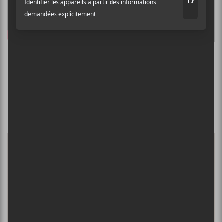
BLUE HAWAII —
MY
BESTFRIEND’S HOUSE
Électronique, pop