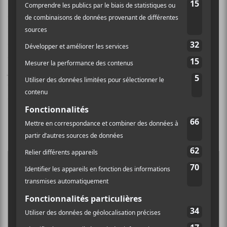
soit une histoire douloureuse pour
Glass
, elle n’a pas
décidé de la taire. C’est pour cette raison qu’on
retrouve une numérologie qui s’inscrit dans la suite
des titres des albums de Crystal Castles. Pour la
composition de
PREY//IV
, elle a collaboré avec
Jupiter Keyes qui a quitté
HEALTH
en 2015 pour se
consacrer à la carrière de
Glass
. Il est depuis est
devenu son partenaire.
Liens d’écoute