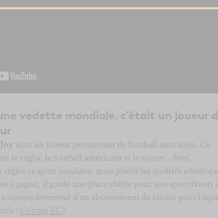
une vedette mondiale, c’était un joueur 
ur
Joy
était un joueur prometteur de football australien. Ce
e le rugby, le football américain et le soccer… bref,
s règles ce sport insulaire, mais plutôt les qualités athlétiq
 a gagné, il garde une place chérie pour son sport favori 
it toujours détenteur d’un abonnement de saison pour l’équ
urce :
Coburg FC
)