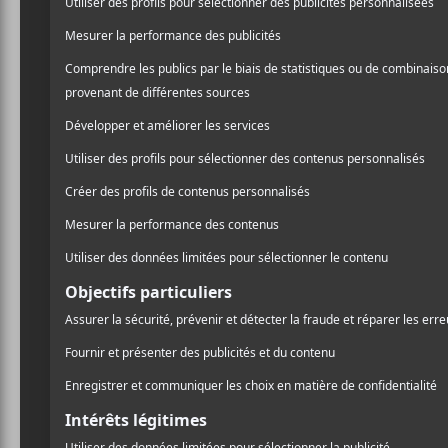
5 faits i
Vance Joy sera
Montréal
dans l
album Nation of
23 février. Vou
Australien? Voic
Il a jammé What’s
Swift
Vance Joy
a fait la premi