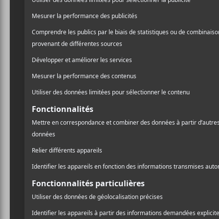
Lors d’un spectacle à Pitts
Kelsea Ballerini chantait 
chanson qui lui est venue 