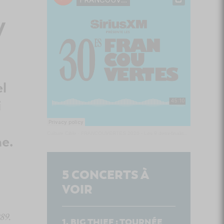
y
l
i
Culture Cible
·
FRANCOUVERTES 2026 - Les 9 demi-finalistes analysés à chaud! | Culture Cible
me.
5
CONCERTS À
VOIR
89
.
BIG THIEF : TOURNÉE