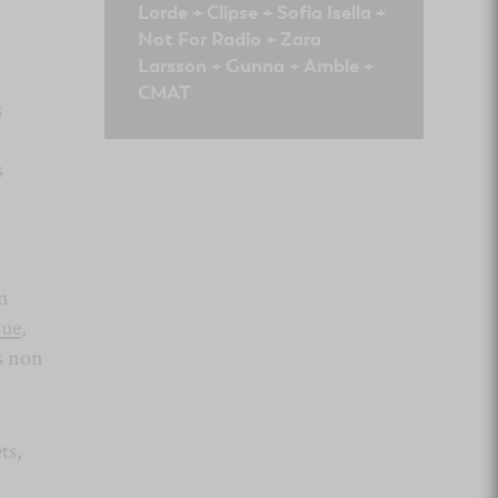
Lorde + Clipse + Sofia Isella +
Not For Radio + Zara
Larsson + Gunna + Amble +
CMAT
s
s
n
vue
,
as non
ts,