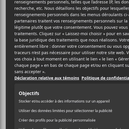
21 FÉVRIER 2018
ARTICLE
PAR
SPONSORISÉ
/ POP
PARTAGER
F
T
P
A
W
A
C
I
R
E
T
T
B
T
A
O
E
G
O
R
E
K
R