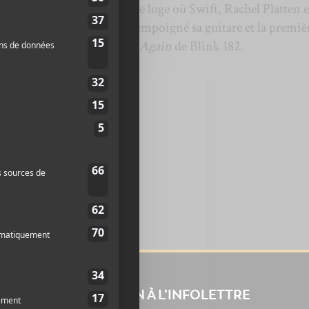
burgh, il est arrivé dans une loge où Swift, Rachel Platten e
des chansons. Il a bien sûr empoigné sa guitare et la premiè
en tête est
What’s My Age Again
de Blink 182.
INSCRIPTION À L’INFOLETTRE