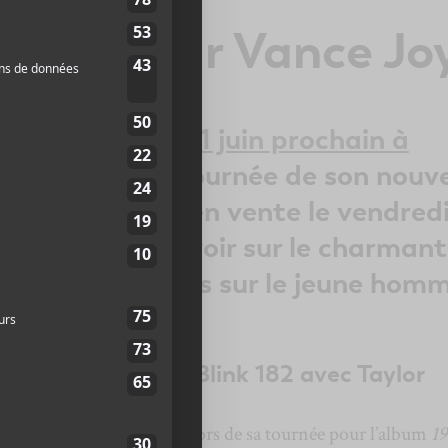
nusités sur Vance Jo
 de passage
le 21 juin prochain à
e cadre de la tournée de son nouve
 Two qui sera en vente le vendred
s croyez tout savoir sur le charmant
i 5 faits inusités sur le jeune hom
 My Age Again de Blink 182 avec Taylor
ère partie de
Taylor Swift
lors de sa tournée pour l’album
19