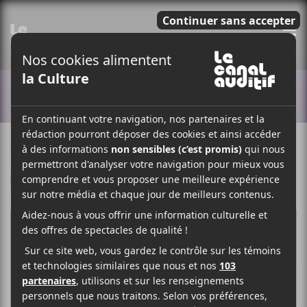
E
ACTUALITÉS
27 AVRIL 2018
LOUIS-PHILIPPE LABRÈCHE
PAR
F
T
P
A
W
A
C
I
R
E
T
T
B
T
A
O
E
G
O
R
E
K
R