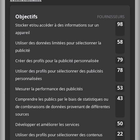
Century Thief — 406
Century Thief
arrive avec un son très intéressant
qui rappelle un peu celui de
The World Is A Beautiful
Place & I’m No Longer Afraid to Die
. Avec leurs
chœurs harmonieux et une bonne dose d’emo dans la
voix, le groupe présente une proposition séduisante.
Pour en savoir plus sur
406