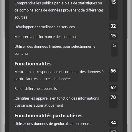
Deafheaven — Honeycomb
Voilà une autre bonne nouvelle qui nous est arrivée
au courant du mois d’avril. Le 13 juillet prochain
Deafheaven
sera de retour avec un nouvel album. À
l’écoute d’
Honeycomb
, on peut déjà dire qu’on a hâte
d’entendre le reste!
Pour en savoir plus sur
Honeycomb