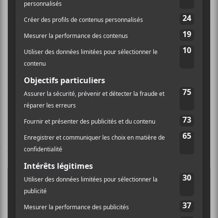
Chastity — Children
On attendait depuis un certain cette annonce de la
part de
Chastity
. Son premier album arrivera le 13
juillet prochain et pour le présenter il lance la grasse et
puissante
Children
. Les fans de
Deftones
risquent
d’être rapidement conquis.
Pour en savoir plus sur
Children