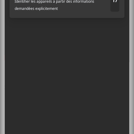
Grand Blanc — Belleville
Grand Blanc
s’est recyclé en joueurs de baseball
dernièrement, car à chaque fois qu’ils font paraître
une chanson, c’est un coup de circuit. J’entends même
Roger Brulotte crier : GRAAAAAAND
BLAAAAAAANC, GRAND BLAAAANC, GRAND
BLANC.