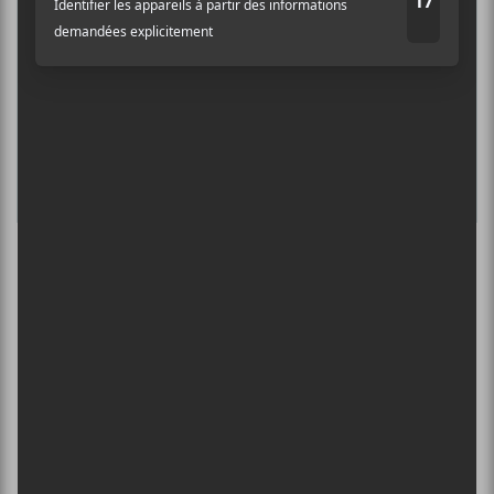
INTERNATIONAL DE MONTGOLFIÈRES
DE SAINT-JEAN-SUR-RICHELIEU : FIN DE
SEMAINE 2
13 août -
L’INTERNATIONAL PÉRIPHÉRIQUES
2026
13 août - L’International Périphérique