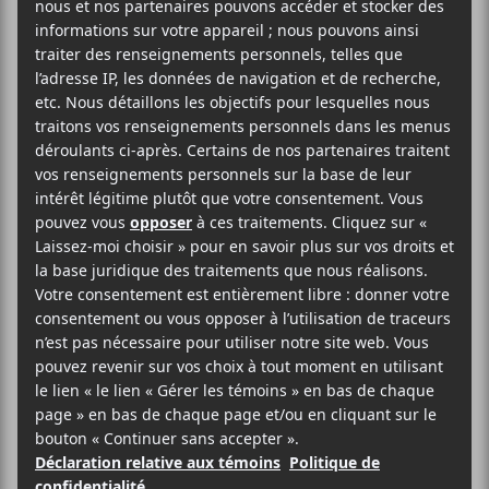
CHANSONS
P.J. HARVEY
Voyager